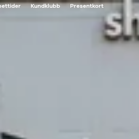
ettider
Kundklubb
Presentkort