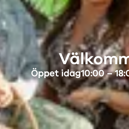
Välkomme
Öppet idag
10:00 – 18: