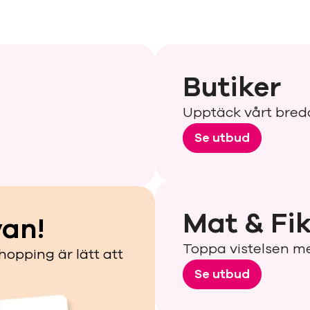
Butiker
Upptäck vårt bred
Se utbud
Mat & Fi
van!
Toppa vistelsen me
hopping är lätt att
Se utbud