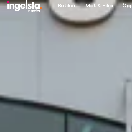
Butiker
Mat & Fika
Öpp