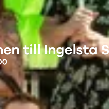
n till Ingelsta 
00