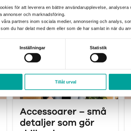
Planerar du för en sommarfest? Daniel
kies för att leverera en bättre användarupplevelse, analysera w
har tipsen och prylarna som gör festen
ta annonser och marknadsföring.
både rolig, stämningsfull och enkel att
d våra partners inom sociala medier, annonsering och analys, s
genomföra.
som du har delat med dem eller som de har samlat in när du anv
Inställningar
Statistik
Tillåt urval
Accessoarer – små
detaljer som gör