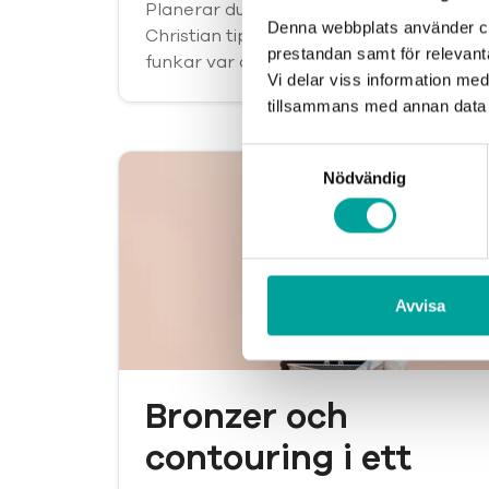
Planerar du att hålla igång i sommar?
Denna webbplats använder coo
Christian tipsar om träningspass som
prestandan samt för relevan
funkar var du än befinner dig.
Vi delar viss information me
tillsammans med annan data 
Samtyckesval
Nödvändig
Avvisa
Bronzer och
contouring i ett