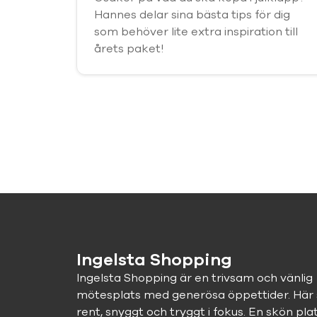
Hannes delar sina bästa tips för dig
som behöver lite extra inspiration till
årets paket!
Ingelsta Shopping
Ingelsta Shopping är en trivsam och vänlig
mötesplats med generösa öppettider. Här 
rent, snyggt och tryggt i fokus. En skön pla