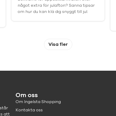
något extra för julafton? Sanna tipsar
om hur du kan klä dig snyggt till jul.
Visa fler
Om oss
Om Ingelsta Shopping
står
Kontakta oss
ts att