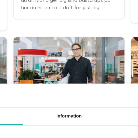
du är. Maria ger dig sina bästa tips på
hur du hittar rätt doft för just dig.
Allt för
Information
sommarfesten
Hem och trädgård