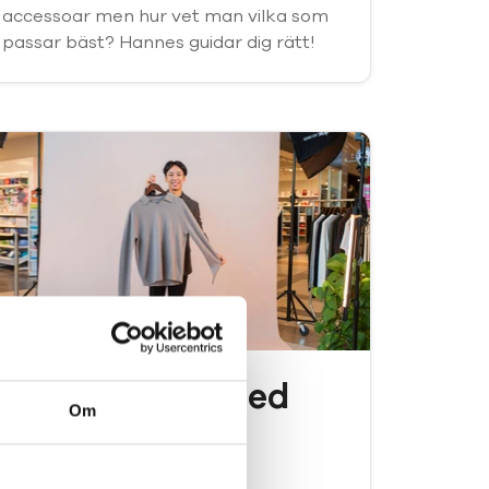
accessoar men hur vet man vilka som
passar bäst? Hannes guidar dig rätt!
Håll värmen med
Om
stil
Mode och accessoarer