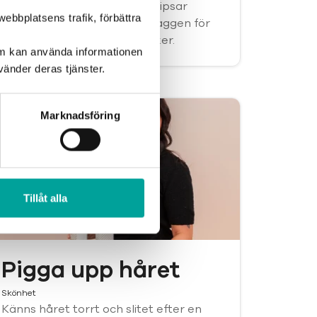
Nu när kylan smyger sig på tipsar
ebbplatsens trafik, förbättra
Christian om de perfekta plaggen för
att hålla dig varm och stilsäker.
om kan använda informationen
änder deras tjänster.
Marknadsföring
Tillåt alla
Pigga upp håret
Skönhet
Känns håret torrt och slitet efter en