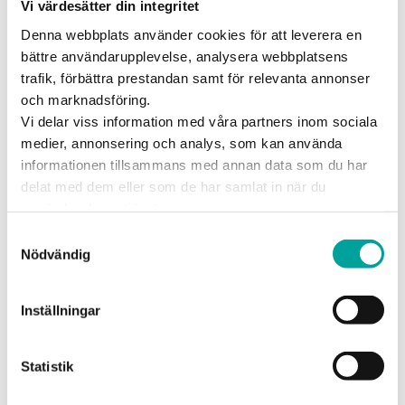
Vi värdesätter din integritet
Publicerad
10 mars 2025
Inge gympade till
Denna webbplats använder cookies för att leverera en
bättre användarupplevelse, analysera webbplatsens
förmån för
trafik, förbättra prestandan samt för relevanta annonser
Barncancerfonden
och marknadsföring.
Vi delar viss information med våra partners inom sociala
Den 8 mars deltog Ingelsta Shoppings
medier, annonsering och analys, som kan använda
maskot Inge i familjegympa på Friskis &
informationen tillsammans med annan data som du har
Svettis till förmån för Barncancerfonden.
delat med dem eller som de har samlat in när du
Initiativet är en del av Friskis & Svettis årliga
använder deras tjänster.
evenemang ”Spin of Hope” som genomfördes på
Samtyckesval
träningsanläggningen i Ingelsta. Under dagen
Nödvändig
erbjöds flera olika familjeaktiviteter, bland annat
gympa där Inge var med både för att träna,
Inställningar
kramas och hälsa på alla barn.
Statistik
Dela inlägget: