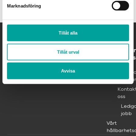
Marknadsföring
Tillåt alla
O
Tillåt urval
os
Om
Avvisa
Ingelst
Shoppi
Kontak
oss
Ledig
jobb
Vårt
hållbarhets