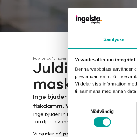
Samtycke
Publicerad
13 november 2024
Vi värdesätter din integritet
Juldisco och 
Denna webbplats använder coo
prestandan samt för relevan
maskoten Ing
Vi delar viss information me
tillsammans med annan data 
Inge bjuder in till juldisco! Det b
fiskdamm. Välkommen!
Samtyckesval
Nödvändig
Inge bjuder in till ett
glittrande juldisco
fyll
familj och vänner och sväng loss till härliga
Vi bjuder på
popcorn och fiskdamm
, så k