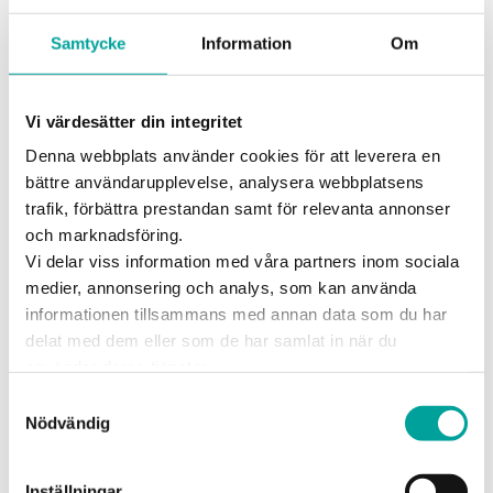
Publicerad
27 oktober 2022
Kjell & Company
Samtycke
Information
Om
öppnar på Ingelsta
Shopping
Vi värdesätter din integritet
Denna webbplats använder cookies för att leverera en
Nu inviger Kjell & Company sin nya butik på
bättre användarupplevelse, analysera webbplatsens
Ingelsta Shopping. Totalytan för butiken är 225
trafik, förbättra prestandan samt för relevanta annonser
kvadratmeter i vilken man erbjuder ett brett
och marknadsföring.
utbud av tillbehör inom hemelektronik.
Vi delar viss information med våra partners inom sociala
Butiken slår upp sina portar den 28 oktober med
medier, annonsering och analys, som kan använda
en stor invigningsfest och fina erbjudanden.
informationen tillsammans med annan data som du har
delat med dem eller som de har samlat in när du
– För att kunna bidra till att förbättra människors
använder deras tjänster.
liv med hjälp av teknik vill vi vara så tillgängliga
Samtyckesval
som möjligt för våra kunder. Ingelsta Shopping
Nödvändig
erbjuder precis den här möjligheten för oss, säger
Per Frykebrant, kommunikationschef på Kjell &
Company.
Inställningar