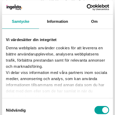
Loppisen genomförs till förmån för Östergötlands
Stadsmission och den symboliska
anmälningsavgiften på 200 kr har swishats direkt
till dem. Alla säljare kommer också ha möjlighet
Samtycke
Information
Om
att skänka överblivna prylar och kläder till
Östergötlands Stadsmissions second hand-
verksamhet efter evenemanget. Tillsammans gör
Vi värdesätter din integritet
vi skillnad 💛
Denna webbplats använder cookies för att leverera en
bättre användarupplevelse, analysera webbplatsens
Lyckohjul
trafik, förbättra prestandan samt för relevanta annonser
På plats finns också Ingelsta Shoppings
lyckohjul
och marknadsföring.
där du som kundklubbsmedlem har chans att
Vi delar viss information med våra partners inom sociala
vinna fina priser.
medier, annonsering och analys, som kan använda
informationen tillsammans med annan data som du har
delat med dem eller som de har samlat in när du
Lagertömning hos butikerna
använder deras tjänster.
Nyhet!
Missa inte att besöka Ingelsta Shoppings
Samtyckesval
butiker efter din loppistur. Under dagen har flera
Nödvändig
av våra butiker lagertömning med stora