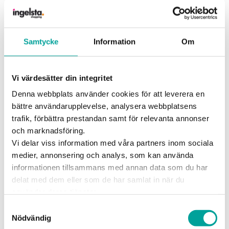
25 maj-14 juni
2026
Tid:
Samtycke
Information
Om
Kl. 10-20 (10-18)
Plats:
Vi värdesätter din integritet
Se bilarna på torget utanför Stora
Denna webbplats använder cookies för att leverera en
Coop
bättre användarupplevelse, analysera webbplatsens
trafik, förbättra prestandan samt för relevanta annonser
Publicerad
26 maj 2026
och marknadsföring.
Provkör din nästa bil
Vi delar viss information med våra partners inom sociala
med Rejmes – få en
medier, annonsering och analys, som kan använda
informationen tillsammans med annan data som du har
helgkasse
delat med dem eller som de har samlat in när du
använder deras tjänster.
Nu har Rejmes flyttat in på Ingelsta
Samtyckesval
Shopping! Välkommen att spana in deras
Nödvändig
bilar och boka en provkörning.