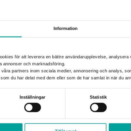
D
Information
1
T
Må
kies för att leverera en bättre användarupplevelse, analysera w
Stadium Sports
ta annonser och marknadsföring.
d våra partners inom sociala medier, annonsering och analys, s
P
som du har delat med dem eller som de har samlat in när du anv
U
år du inte missa när Stadium Sports
Inställningar
Statistik
!
 små – perfekt för sportlovslediga barn och
ng och gör Sportlovet ännu roligare!