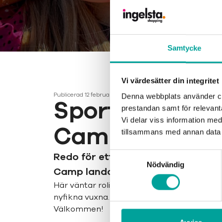
Samtycke
Vi värdesätter din integritet
Publicerad
12 februari 2026
Denna webbplats använder coo
Sportlov med 
prestandan samt för relevan
Vi delar viss information me
Camp
tillsammans med annan data 
Redo för ett maxat Sportlov? Då f
Samtyckesval
Nödvändig
Camp landar på Ingelsta Shopping
Här väntar roliga aktiviteter för stora och
nyfikna vuxna. Ta med familjen, kom och hä
Välkommen!