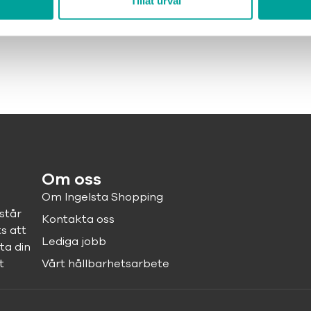
Tillåt urval
Om oss
Om Ingelsta Shopping
står
Kontakta oss
ts att
Lediga jobb
ta din
t
Vårt hållbarhetsarbete