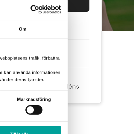
Eventet har passerat
atum:
Om
6-20 februari
2026
id:
n-tors 12-17. Fre 10-13.
ebbplatsens trafik, förbättra
om kan använda informationen
lats:
änder deras tjänster.
tanför Stora Coop & Åhléns
Marknadsföring