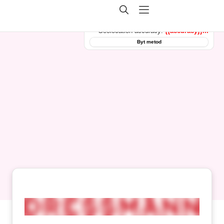
Geolocation metod:
Pinga
Pinga inaktiv
Geolocation accuracy:
{{accuracy}}m
Byt metod