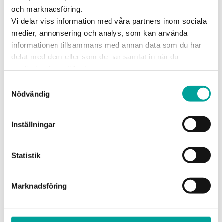
och marknadsföring.
Vi delar viss information med våra partners inom sociala
medier, annonsering och analys, som kan använda
3
kampanj
er
informationen tillsammans med annan data som du har
delat med dem eller som de har samlat in när du
använder deras tjänster.
Samtyckesval
Cubus
Nödvändig
10:00 – 20:00
Inställningar
Statistik
1
kampanj
Marknadsföring