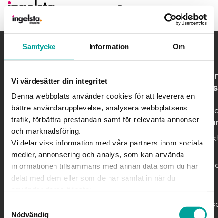
Samtycke
Information
Om
O
Vi värdesätter din integritet
os
Denna webbplats använder cookies för att leverera en
Om
bättre användarupplevelse, analysera webbplatsens
Ingelst
trafik, förbättra prestandan samt för relevanta annonser
Shoppi
och marknadsföring.
Kontak
Vi delar viss information med våra partners inom sociala
oss
medier, annonsering och analys, som kan använda
Ledig
informationen tillsammans med annan data som du har
jobb
delat med dem eller som de har samlat in när du
använder deras tjänster.
Vårt
hållbarhets
Samtyckesval
Nödvändig