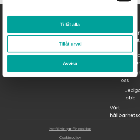
Tillåt alla
O
os
Tillåt urval
Om
Ingelst
Shoppi
Avvisa
Kontak
oss
Ledig
jobb
Vårt
hållbarhets
Inställningar för cookies
Cookiepolicy