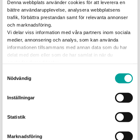
Denna webbplats använder cookies för att leverera en
Barn ca 3 – 6 år med sällskap av en vuxen.
bättre användarupplevelse, analysera webbplatsens
trafik, förbättra prestandan samt för relevanta annonser
Anmälan:
och marknadsföring.
Vi har plats för 15st barn med medföljande
Vi delar viss information med våra partners inom sociala
vuxna – först till kvarn gäller! Observera att
medier, annonsering och analys, som kan använda
du måste få en bekräftelse från oss via mail
informationen tillsammans med annan data som du har
för att vara anmäld. Eventet är
delat med dem eller som de har samlat in när du
kostnadsfritt.
använder deras tjänster.
Samtyckesval
Anmäl dig nedan och säkra er plats.
Nödvändig
Välkommen!
Inställningar
Statistik
Marknadsföring