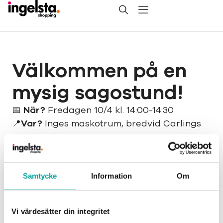
Välkommen på en
mysig sagostund!
📅
När?
Fredagen 10/4 kl. 14:00-14:30
📍
Var?
Inges maskotrum, bredvid Carlings
På Påsklovet bjuder vi in
kundklubbsmedlemmar till en mysig
sagostund med den lokala
Samtycke
Information
Om
barnboksförfattaren Johanna Luppi-Holm.
Vi värdesätter din integritet
För vem?