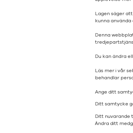
Lagen säger att 
kunna använda d
Denna webbplats
tredjepartstjäns
Du kan ändra ell
Läs mer i vår se
behandlar perso
Ange ditt samty
Ditt samtycke gä
Ditt nuvarande ti
Ändra ditt med