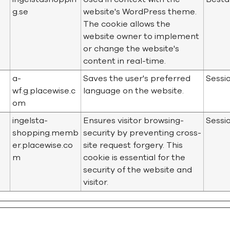
g.se
website's WordPress theme.
The cookie allows the
website owner to implement
or change the website's
content in real-time.
a-
Saves the user's preferred
Sessi
wf.g.placewise.c
language on the website.
om
ingelsta-
Ensures visitor browsing-
Sessi
shopping.memb
security by preventing cross-
er.placewise.co
site request forgery. This
m
cookie is essential for the
security of the website and
visitor.