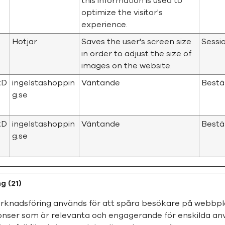
this information is used to
optimize the visitor's
experience.
Hotjar
Saves the user's screen size
Sessi
in order to adjust the size of
images on the website.
tD
ingelstashoppin
Väntande
Bestä
g.se
tD
ingelstashoppin
Väntande
Bestä
g.se
g (21)
rknadsföring används för att spåra besökare på webbpla
nonser som är relevanta och engagerande för enskilda an