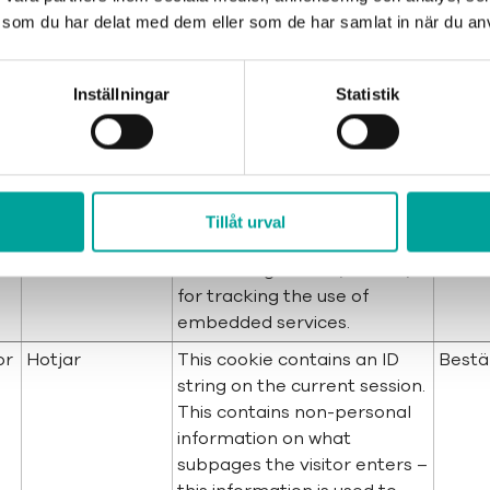
website and what pages
som du har delat med dem eller som de har samlat in när du anv
have been read.
r_
Hotjar
Collects statistics on the
1 år
Inställningar
Statistik
visitor's visits to the website,
such as the number of visits,
average time spent on the
website and what pages
have been read.
Tillåt urval
oo
TikTok
Used by the social
1 år
networking service, TikTok,
for tracking the use of
embedded services.
or
Hotjar
This cookie contains an ID
Bestä
string on the current session.
This contains non-personal
information on what
subpages the visitor enters –