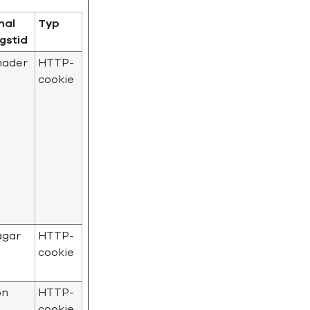
mal
Typ
ngstid
nader
HTTP-
cookie
agar
HTTP-
cookie
on
HTTP-
cookie