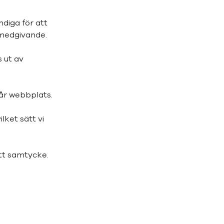
ndiga för att
 medgivande.
 ut av
vår webbplats.
lket sätt vi
tt samtycke.