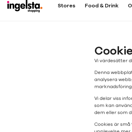
Stores
Food & Drink
O
Cooki
Vi värdesätter di
Denna webbplats
analysera webbp
marknadsföring
Vi delar viss in
som kan använd
dem eller som de
Cookies är små 
upplevelse mer e