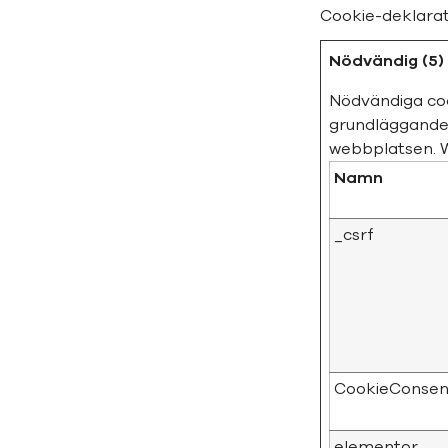
Cookie-deklara
Nödvändig (5)
Nödvändiga coo
grundläggande 
webbplatsen. W
Namn
_csrf
CookieConsen
elementor