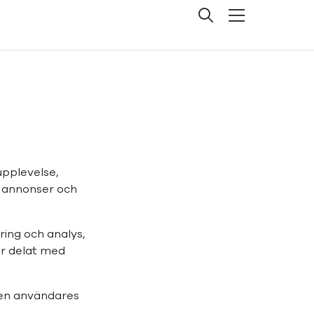
pplevelse,
a annonser och
ring och analys,
r delat med
 en användares