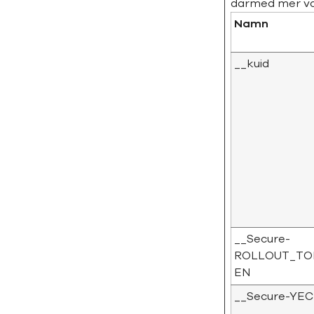
därmed mer vär
Namn
__kuid
__Secure-
ROLLOUT_TO
EN
__Secure-YEC