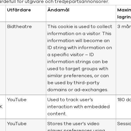
defull för utgivare och tredjepartsannonsörer.
Utfärdare
Ändamål
Maxi
lagri
Bidtheatre
This cookie is used to collect
3 må
information on a visitor. This
information will become an
ID string with information on
a specific visitor – ID
information strings can be
used to target groups with
similar preferences, or can
be used by third-party
domains or ad-exchanges.
YouTube
Used to track user’s
180 d
K
interaction with embedded
content.
YouTube
Stores the user's video
Sessi
player preferences using