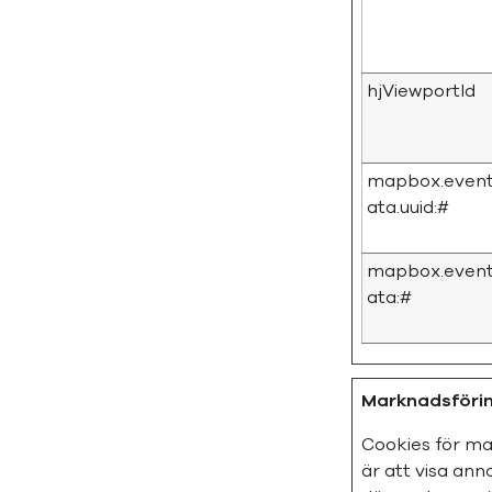
hjViewportId
mapbox.even
ata.uuid:#
mapbox.even
ata:#
Marknadsförin
Cookies för ma
är att visa an