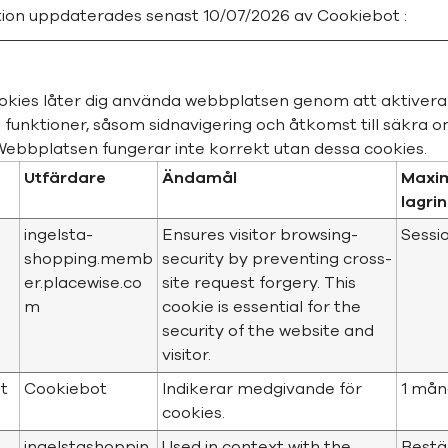
tion uppdaterades senast 10/07/2026 av
Cookiebot
:
kies låter dig använda webbplatsen genom att aktivera
funktioner, såsom sidnavigering och åtkomst till säkra 
ebbplatsen fungerar inte korrekt utan dessa cookies.
Utfärdare
Ändamål
Maxi
lagri
ingelsta-
Ensures visitor browsing-
Sessi
shopping.memb
security by preventing cross-
er.placewise.co
site request forgery. This
m
cookie is essential for the
security of the website and
visitor.
t
Cookiebot
Indikerar medgivande för
1 må
cookies.
ingelstashoppin
Used in context with the
Bestä