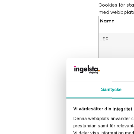
Cookies för st
med webbplats
Namn
_ga
_ga_#
Samtycke
_hjSession_#
Vi värdesätter din integritet
Denna webbplats använder coo
prestandan samt för relevan
Vi delar viss information me