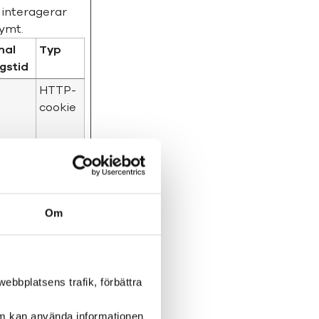
 interagerar
ymt.
mal
Typ
ngstid
HTTP-
cookie
HTTP-
cookie
Om
HTTP-
cookie
ebbplatsens trafik, förbättra
om kan använda informationen