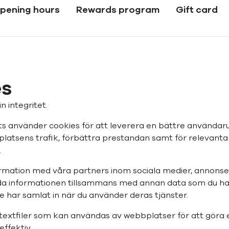
pening hours
Rewards program
Gift card
es
n integritet.
 använder cookies för att leverera en bättre användaru
latsens trafik, förbättra prestandan samt för relevant
.
formation med våra partners inom sociala medier, annonse
a informationen tillsammans med annan data som du ha
 har samlat in när du använder deras tjänster.
textfiler som kan användas av webbplatser för att göra
ffektiv.