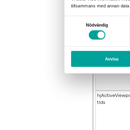
tillsammans med annan data 
Samtyckesval
_hjSessionUse
Nödvändig
#
Avvisa
_tt_enable_c
kie
hjActiveViewp
tIds