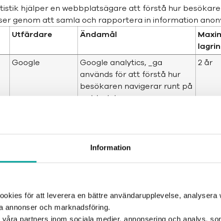
atistik hjälper en webbplatsägare att förstå hur besökare
er genom att samla och rapportera in information anon
Utfärdare
Ändamål
Maxi
lagri
Google
Google analytics, _ga
2 år
används för att förstå hur
besökaren navigerar runt på
webbplatsen
Google
Used to send data to Google
2 år
Analytics about the visitor's
device and behavior. Tracks
Information
the visitor across devices
and marketing channels.
Hotjar
Collects statistics on the
1 dag
visitor's visits to the website,
kies för att leverera en bättre användarupplevelse, analysera w
such as the number of visits,
ta annonser och marknadsföring.
average time spent on the
d våra partners inom sociala medier, annonsering och analys, s