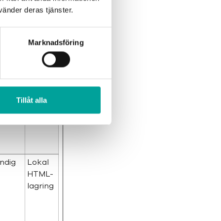
änder deras tjänster.
HTTP-
Marknadsföring
cookie
Tillåt alla
HTTP-
cookie
ndig
Lokal
HTML-
lagring