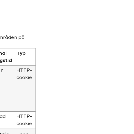
områden på
mal
Typ
ngstid
on
HTTP-
cookie
nad
HTTP-
cookie
ndig
Lokal