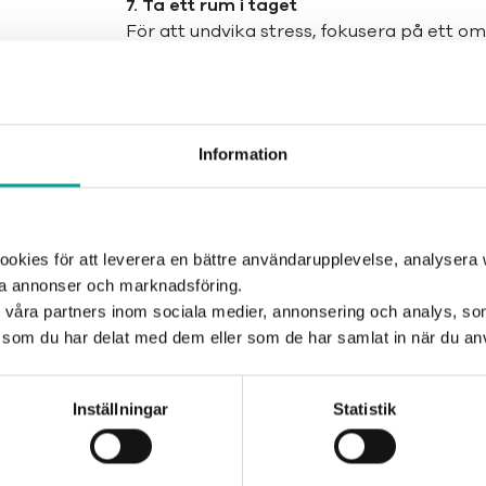
7. Ta ett rum i taget
För att undvika stress, fokusera på ett om
vidare till nästa.
8. Tänk efter innan du handlar
Minska risken för framtida oordning geno
Planera dina inköp och undvik impulsköp.
Information
9. Skapa dagliga rutiner
Små dagliga vanor, som att plocka undan i
och håller hemmet i balans.
kies för att leverera en bättre användarupplevelse, analysera w
ta annonser och marknadsföring.
10. Engagera hela familjen
d våra partners inom sociala medier, annonsering och analys, s
Ordning i hemmet är en laginsats! Fördela 
som du har delat med dem eller som de har samlat in när du anv
gemensam aktivitet för hela familjen.
Inställningar
Statistik
Dela