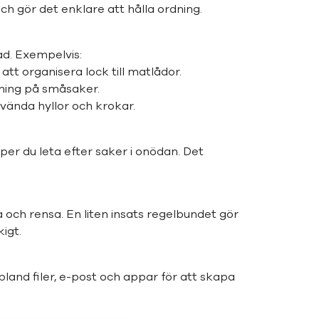
h gör det enklare att hålla ordning.
ad. Exempelvis:
att organisera lock till matlådor.
dning på småsaker.
nvända hyllor och krokar.
er du leta efter saker i onödan. Det
a och rensa. En liten insats regelbundet gör
igt.
land filer, e-post och appar för att skapa