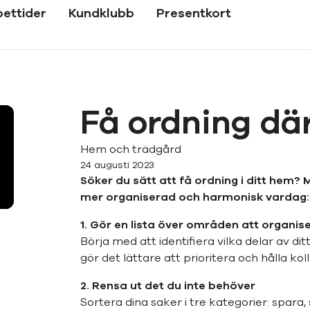
ettider
Kundklubb
Presentkort
Få ordning d
Hem och trädgård
24 augusti 2023
Söker du sätt att få ordning i ditt hem
mer organiserad och harmonisk vardag:
1. Gör en lista över områden att organis
Börja med att identifiera vilka delar av d
gör det lättare att prioritera och hålla ko
2. Rensa ut det du inte behöver
Sortera dina saker i tre kategorier: spara