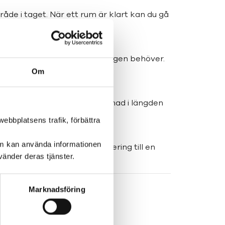
råde i taget. När ett rum är klart kan du gå
m att bara köpa det du verkligen behöver.
Om
nnan läggdags, gör stor skillnad i längden
ebbplatsens trafik, förbättra
om kan använda informationen
uppgifterna och gör organisering till en
änder deras tjänster.
Marknadsföring