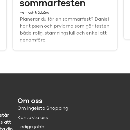
sommarfesten
Hem och trädgård
Planerar du för en sommarfest? Daniel
har tipsen och prylarna som gör festen
både rolig, stämningsfull och enkel att
genomföra.
Om oss
Om Ingelsta Shopping
står
Kontakta oss
ts att
Lediga jobb
ta din