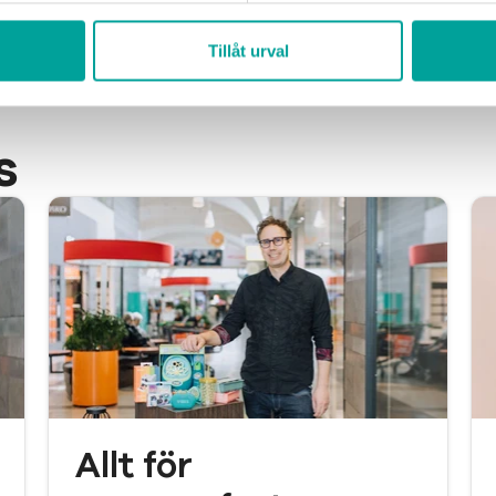
Tillåt urval
s
Allt för