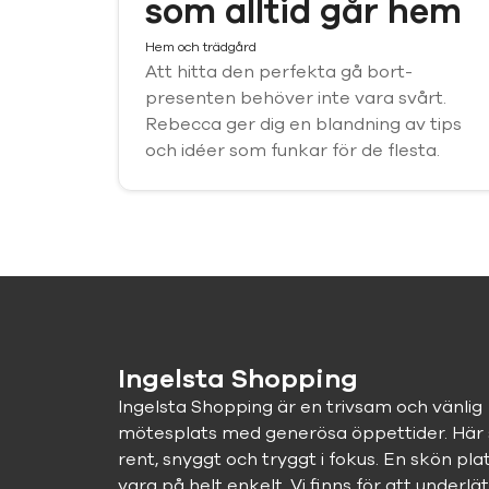
som alltid går hem
Hem och trädgård
Att hitta den perfekta gå bort-
presenten behöver inte vara svårt.
Rebecca ger dig en blandning av tips
och idéer som funkar för de flesta.
Ingelsta Shopping
Ingelsta Shopping är en trivsam och vänlig
mötesplats med generösa öppettider. Här 
rent, snyggt och tryggt i fokus. En skön pla
vara på helt enkelt. Vi finns för att underlät