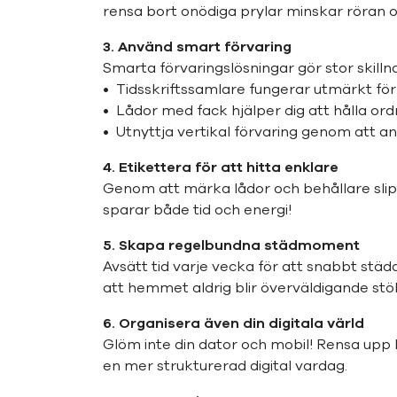
rensa bort onödiga prylar minskar röran oc
3. Använd smart förvaring
Smarta förvaringslösningar gör stor skilln
• Tidsskriftssamlare fungerar utmärkt för 
• Lådor med fack hjälper dig att hålla or
• Utnyttja vertikal förvaring genom att a
4. Etikettera för att hitta enklare
Genom att märka lådor och behållare slipp
sparar både tid och energi!
5. Skapa regelbundna städmoment
Avsätt tid varje vecka för att snabbt städ
att hemmet aldrig blir överväldigande stök
6. Organisera även din digitala värld
Glöm inte din dator och mobil! Rensa upp b
en mer strukturerad digital vardag.