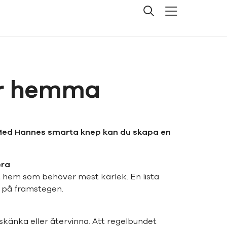
är hemma
? Med Hannes smarta knep kan du skapa en
era
itt hem som behöver mest kärlek. En lista
ll på framstegen.
, skänka eller återvinna. Att regelbundet